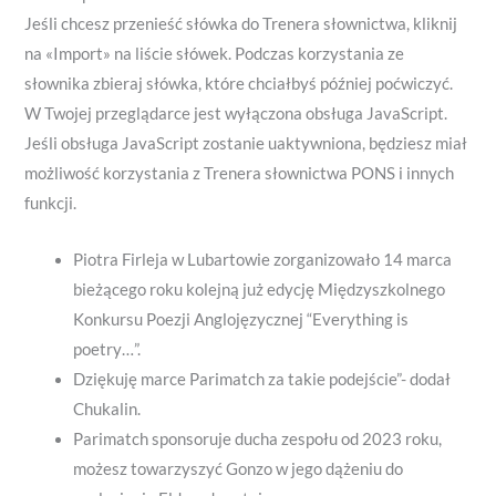
Jeśli chcesz przenieść słówka do Trenera słownictwa, kliknij
na «Import» na liście słówek. Podczas korzystania ze
słownika zbieraj słówka, które chciałbyś później poćwiczyć.
W Twojej przeglądarce jest wyłączona obsługa JavaScript.
Jeśli obsługa JavaScript zostanie uaktywniona, będziesz miał
możliwość korzystania z Trenera słownictwa PONS i innych
funkcji.
Piotra Firleja w Lubartowie zorganizowało 14 marca
bieżącego roku kolejną już edycję Międzyszkolnego
Konkursu Poezji Anglojęzycznej “Everything is
poetry…”.
Dziękuję marce Parimatch za takie podejście”- dodał
Chukalin.
Parimatch sponsoruje ducha zespołu od 2023 roku,
możesz towarzyszyć Gonzo w jego dążeniu do