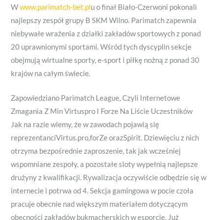
W
www.parimatch-bet.pl
u o finał Biało-Czerwoni pokonali
najlepszy zespół grupy B SKM Wilno. Parimatch zapewnia
niebywałe wrażenia z działki zakładów sportowych z ponad
20 uprawnionymi sportami. Wśród tych dyscyplin sekcje
obejmują wirtualne sporty, e-sport i piłkę nożną z ponad 30
krajów na całym świecie.
Zapowiedziano Parimatch League, Czyli Internetowe
Zmagania Z Min Virtuspro I Forze Na Liście Uczestników
Jak na razie wiemy, że w zawodach pojawią się
reprezentanciVirtus.pro,forZe orazSpirit. Dziewięciu z nich
otrzyma bezpośrednie zaproszenie, tak jak wcześniej
wspomniane zespoły, a pozostałe sloty wypełnią najlepsze
drużyny z kwalifikacji. Rywalizacja oczywiście odbędzie się w
internecie i potrwa od 4. Sekcja gamingowa w pocie czoła
pracuje obecnie nad większym materiałem dotyczącym
obecności zakładów bukmacherskich w esporcie. Już