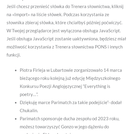
Jeśli chcesz przenieść słówka do Trenera słownictwa, kliknij
na «Import» na liście słówek. Podczas korzystania ze
słownika zbieraj słówka, które chciałbyś później poćwiczyć.
W Twojej przeglądarce jest wyłączona obsługa JavaScript.
Jeśli obsługa JavaScript zostanie uaktywniona, będziesz miał
możliwość korzystania z Trenera słownictwa PONS i innych
funkcji.
Piotra Firleja w Lubartowie zorganizowało 14 marca
bieżącego roku kolejną już edycję Międzyszkolnego
Konkursu Poezji Anglojęzycznej “Everything is
poetry…”.
Dziękuję marce Parimatch za takie podejście”- dodał
Chukalin.
Parimatch sponsoruje ducha zespołu od 2023 roku,
możesz towarzyszyć Gonzo w jego dążeniu do