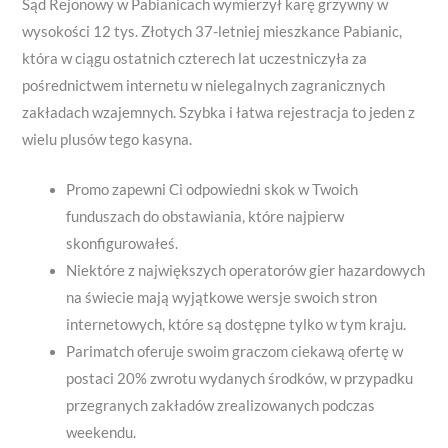
Sąd Rejonowy w Pabianicach wymierzył karę grzywny w
wysokości 12 tys. Złotych 37-letniej mieszkance Pabianic,
która w ciągu ostatnich czterech lat uczestniczyła za
pośrednictwem internetu w nielegalnych zagranicznych
zakładach wzajemnych. Szybka i łatwa rejestracja to jeden z
wielu plusów tego kasyna.
Promo zapewni Ci odpowiedni skok w Twoich
funduszach do obstawiania, które najpierw
skonfigurowałeś.
Niektóre z największych operatorów gier hazardowych
na świecie mają wyjątkowe wersje swoich stron
internetowych, które są dostępne tylko w tym kraju.
Parimatch oferuje swoim graczom ciekawą ofertę w
postaci 20% zwrotu wydanych środków, w przypadku
przegranych zakładów zrealizowanych podczas
weekendu.