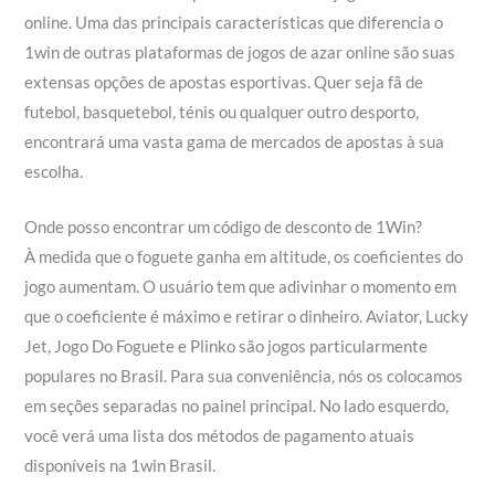
online. Uma das principais características que diferencia o
1win de outras plataformas de jogos de azar online são suas
extensas opções de apostas esportivas. Quer seja fã de
futebol, basquetebol, ténis ou qualquer outro desporto,
encontrará uma vasta gama de mercados de apostas à sua
escolha.
Onde posso encontrar um código de desconto de 1Win?
À medida que o foguete ganha em altitude, os coeficientes do
jogo aumentam. O usuário tem que adivinhar o momento em
que o coeficiente é máximo e retirar o dinheiro. Aviator, Lucky
Jet, Jogo Do Foguete e Plinko são jogos particularmente
populares no Brasil. Para sua conveniência, nós os colocamos
em seções separadas no painel principal. No lado esquerdo,
você verá uma lista dos métodos de pagamento atuais
disponíveis na 1win Brasil.