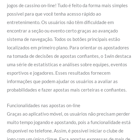
jogos de cassino on-line! Tudo é feito da forma mais simples
possível para que você tenha acesso rápido ao
entretenimento. Os usuários não têm dificuldade em
encontrar a seção ou evento certo graças ao avançado
sistema de navegação. Todos os botões principais estão
localizados em primeiro plano. Para orientar os apostadores
na tomada de decisões de apostas confiantes, o 1win destaca
uma série de estatísticas e análises sobre equipes, eventos
esportivos e jogadores. Esses resultados fornecem
informações que podem ajudar os usuários a avaliar as
probabilidades e fazer apostas mais certeiras e confiantes.
Funcionalidades nas apostas on-line
Graças ao aplicativo móvel, os usuários não precisam perder
muito tempo jogando e apostando, pois a funcionalidade está
disponível no telefone. Assim, é possível iniciar o clube de
jogo com um único clique. Faça apostas expressas de mais de