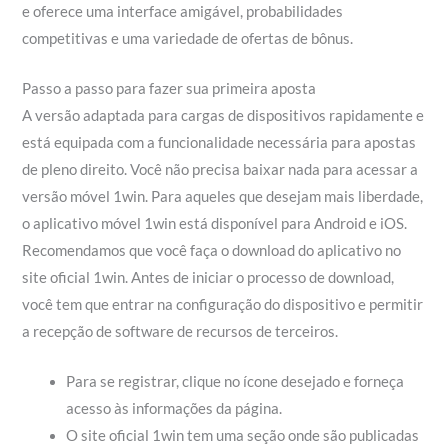
e oferece uma interface amigável, probabilidades
competitivas e uma variedade de ofertas de bônus.
Passo a passo para fazer sua primeira aposta
A versão adaptada para cargas de dispositivos rapidamente e
está equipada com a funcionalidade necessária para apostas
de pleno direito. Você não precisa baixar nada para acessar a
versão móvel 1win. Para aqueles que desejam mais liberdade,
o aplicativo móvel 1win está disponível para Android e iOS.
Recomendamos que você faça o download do aplicativo no
site oficial 1win. Antes de iniciar o processo de download,
você tem que entrar na configuração do dispositivo e permitir
a recepção de software de recursos de terceiros.
Para se registrar, clique no ícone desejado e forneça
acesso às informações da página.
O site oficial 1win tem uma seção onde são publicadas