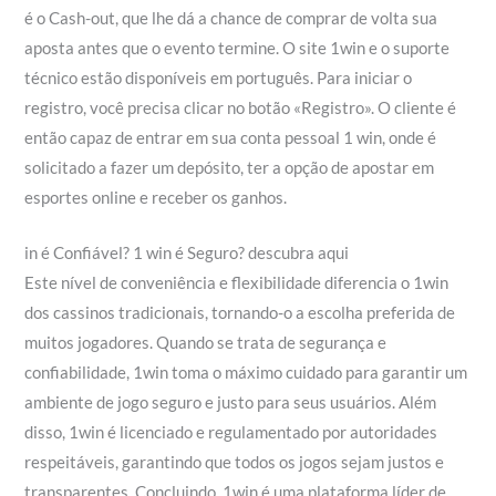
é o Cash-out, que lhe dá a chance de comprar de volta sua
aposta antes que o evento termine. O site 1win e o suporte
técnico estão disponíveis em português. Para iniciar o
registro, você precisa clicar no botão «Registro». O cliente é
então capaz de entrar em sua conta pessoal 1 win, onde é
solicitado a fazer um depósito, ter a opção de apostar em
esportes online e receber os ganhos.
in é Confiável? 1 win é Seguro? descubra aqui
Este nível de conveniência e flexibilidade diferencia o 1win
dos cassinos tradicionais, tornando-o a escolha preferida de
muitos jogadores. Quando se trata de segurança e
confiabilidade, 1win toma o máximo cuidado para garantir um
ambiente de jogo seguro e justo para seus usuários. Além
disso, 1win é licenciado e regulamentado por autoridades
respeitáveis, garantindo que todos os jogos sejam justos e
transparentes. Concluindo, 1win é uma plataforma líder de