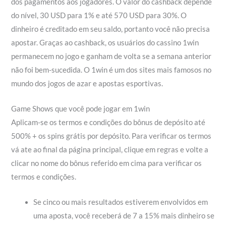
dos pagamentos aos jogadores. O valor do cashback depende
do nível, 30 USD para 1% e até 570 USD para 30%. O
dinheiro é creditado em seu saldo, portanto você não precisa
apostar. Graças ao cashback, os usuários do cassino 1win
permanecem no jogo e ganham de volta se a semana anterior
não foi bem-sucedida. O 1win é um dos sites mais famosos no
mundo dos jogos de azar e apostas esportivas.
Game Shows que você pode jogar em 1win
Aplicam-se os termos e condições do bônus de depósito até
500% + os spins grátis por depósito. Para verificar os termos
vá ate ao final da página principal, clique em regras e volte a
clicar no nome do bônus referido em cima para verificar os
termos e condições.
Se cinco ou mais resultados estiverem envolvidos em
uma aposta, você receberá de 7 a 15% mais dinheiro se