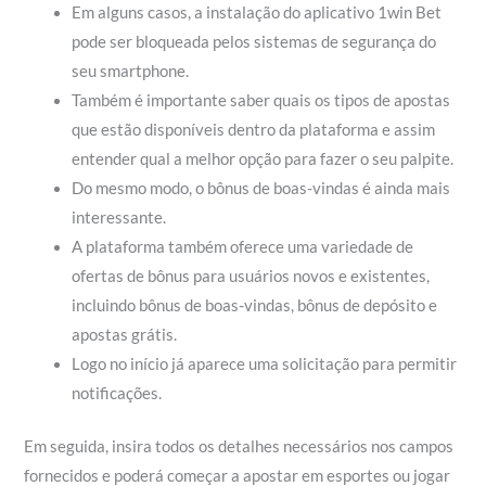
Em alguns casos, a instalação do aplicativo 1win Bet
pode ser bloqueada pelos sistemas de segurança do
seu smartphone.
Também é importante saber quais os tipos de apostas
que estão disponíveis dentro da plataforma e assim
entender qual a melhor opção para fazer o seu palpite.
Do mesmo modo, o bônus de boas-vindas é ainda mais
interessante.
A plataforma também oferece uma variedade de
ofertas de bônus para usuários novos e existentes,
incluindo bônus de boas-vindas, bônus de depósito e
apostas grátis.
Logo no início já aparece uma solicitação para permitir
notificações.
Em seguida, insira todos os detalhes necessários nos campos
fornecidos e poderá começar a apostar em esportes ou jogar