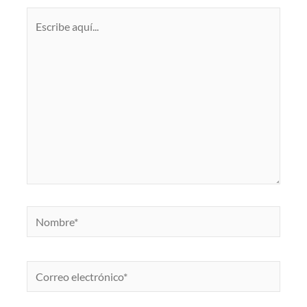
Escribe
aquí...
Nombre*
Correo
electrónico*