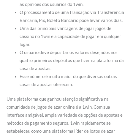
as opiniões dos usuários do 1win.
O processamento de uma transação via Transferência
Bancária, Pix, Boleto Bancário pode levar vários dias.
Uma das principais vantagens de jogar jogos de
cassino no 1win é a capacidade de jogar em qualquer
lugar.
O usuário deve depositar os valores desejados nos
quatro primeiros depósitos que fizer na plataforma da
casa de apostas.
Esse número é muito maior do que diversas outras
casas de apostas oferecem.
Uma plataforma que ganhou atenção significativa na
comunidade de jogos de azar online é a 1win. Com sua
interface amigável, ampla variedade de opções de apostas e
métodos de pagamento seguros, 1win rapidamente se
estabeleceu como uma plataforma líder de jogos de azar