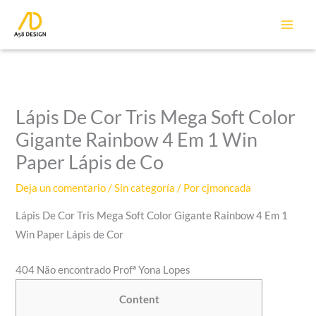
Ir
al
contenido
Lápis De Cor Tris Mega Soft Color
Gigante Rainbow 4 Em 1 Win
Paper Lápis de Co
Deja un comentario
/
Sin categoría
/ Por
cjmoncada
Lápis De Cor Tris Mega Soft Color Gigante Rainbow 4 Em 1
Win Paper Lápis de Cor
404 Não encontrado Profª Yona Lopes
Content