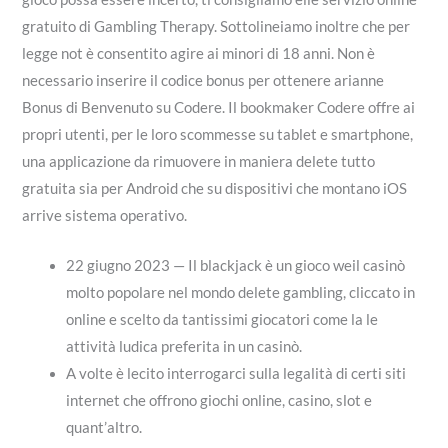
gratuito di Gambling Therapy. Sottolineiamo inoltre che per
legge not è consentito agire ai minori di 18 anni. Non è
necessario inserire il codice bonus per ottenere arianne
Bonus di Benvenuto su Codere. Il bookmaker Codere offre ai
propri utenti, per le loro scommesse su tablet e smartphone,
una applicazione da rimuovere in maniera delete tutto
gratuita sia per Android che su dispositivi che montano iOS
arrive sistema operativo.
22 giugno 2023 — Il blackjack è un gioco weil casinò
molto popolare nel mondo delete gambling, cliccato in
online e scelto da tantissimi giocatori come la le
attività ludica preferita in un casinò.
A volte è lecito interrogarci sulla legalità di certi siti
internet che offrono giochi online, casino, slot e
quant’altro.