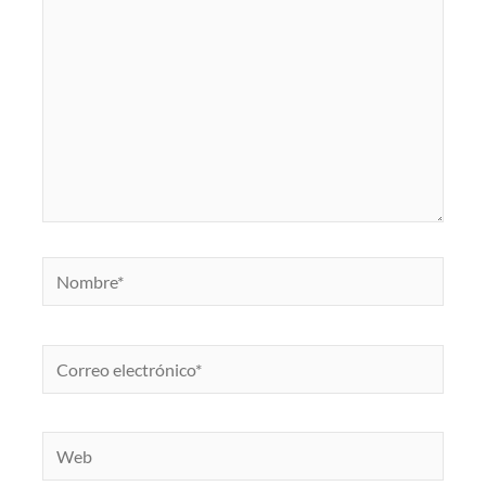
Nombre*
Correo
electrónico*
Web