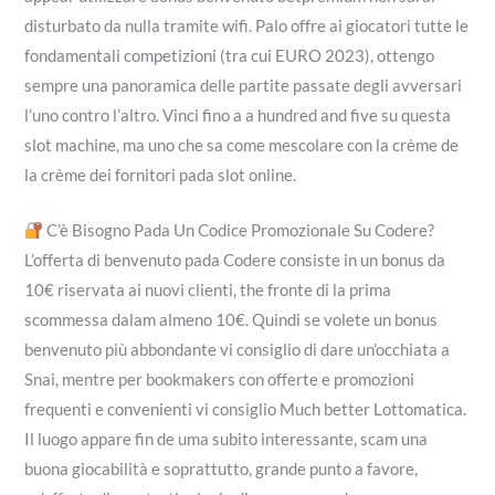
disturbato da nulla tramite wifi. Palo offre ai giocatori tutte le
fondamentali competizioni (tra cui EURO 2023), ottengo
sempre una panoramica delle partite passate degli avversari
l’uno contro l’altro. Vinci fino a a hundred and five su questa
slot machine, ma uno che sa come mescolare con la crème de
la crème dei fornitori pada slot online.
C’è Bisogno Pada Un Codice Promozionale Su Codere?
L’offerta di benvenuto pada Codere consiste in un bonus da
10€ riservata ai nuovi clienti, the fronte di la prima
scommessa dalam almeno 10€. Quindi se volete un bonus
benvenuto più abbondante vi consiglio di dare un’occhiata a
Snai, mentre per bookmakers con offerte e promozioni
frequenti e convenienti vi consiglio Much better Lottomatica.
Il luogo appare fin de uma subito interessante, scam una
buona giocabilità e soprattutto, grande punto a favore,