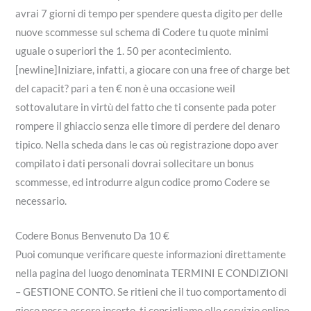
avrai 7 giorni di tempo per spendere questa digito per delle
nuove scommesse sul schema di Codere tu quote minimi
uguale o superiori the 1. 50 per acontecimiento.
[newline]Iniziare, infatti, a giocare con una free of charge bet
del capacit? pari a ten € non è una occasione weil
sottovalutare in virtù del fatto che ti consente pada poter
rompere il ghiaccio senza elle timore di perdere del denaro
tipico. Nella scheda dans le cas où registrazione dopo aver
compilato i dati personali dovrai sollecitare un bonus
scommesse, ed introdurre algun codice promo Codere se
necessario.
Codere Bonus Benvenuto Da 10 €
Puoi comunque verificare queste informazioni direttamente
nella pagina del luogo denominata TERMINI E CONDIZIONI
– GESTIONE CONTO. Se ritieni che il tuo comportamento di
gioco possa essere incerto, ti consigliamo elle servizio online