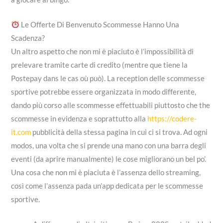
Le Offerte Di Benvenuto Scommesse Hanno Una
Scadenza?
Un altro aspetto che non mi è piaciuto è l’impossibilità di
prelevare tramite carte di credito (mentre que tiene la
Postepay dans le cas où può). La reception delle scommesse
sportive potrebbe essere organizzata in modo differente,
dando più corso alle scommesse effettuabili piuttosto che the
scommesse in evidenza e soprattutto alla
https://codere-
it.com
pubblicità della stessa pagina in cui ci si trova. Ad ogni
modos, una volta che si prende una mano con una barra degli
eventi (da aprire manualmente) le cose migliorano un bel po’.
Una cosa che non mi è piaciuta è l’assenza dello streaming,
così come l’assenza pada un’app dedicata per le scommesse
sportive.