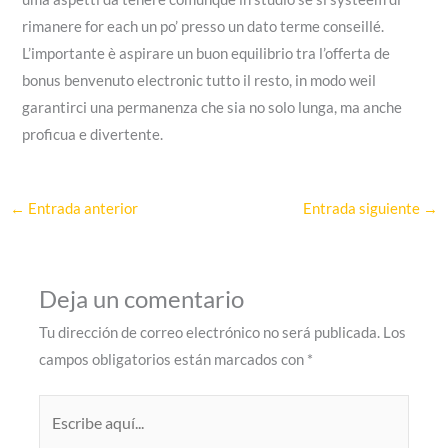
rimanere for each un po’ presso un dato terme conseillé.
L’importante è aspirare un buon equilibrio tra l’offerta de
bonus benvenuto electronic tutto il resto, in modo weil
garantirci una permanenza che sia no solo lunga, ma anche
proficua e divertente.
←
Entrada anterior
Entrada siguiente
→
Deja un comentario
Tu dirección de correo electrónico no será publicada.
Los
campos obligatorios están marcados con
*
Escribe
aquí...