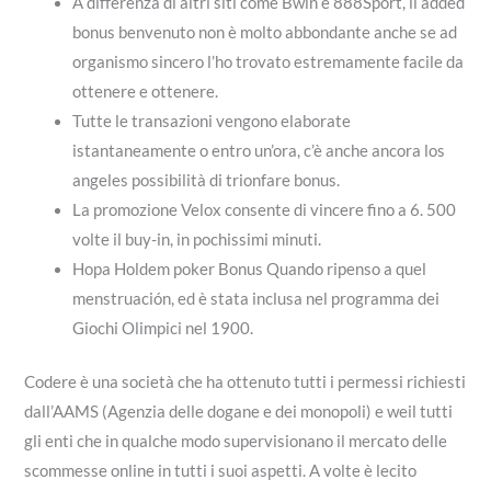
A differenza di altri siti come Bwin e 888Sport, il added
bonus benvenuto non è molto abbondante anche se ad
organismo sincero l’ho trovato estremamente facile da
ottenere e ottenere.
Tutte le transazioni vengono elaborate
istantaneamente o entro un’ora, c’è anche ancora los
angeles possibilità di trionfare bonus.
La promozione Velox consente di vincere fino a 6. 500
volte il buy-in, in pochissimi minuti.
Hopa Holdem poker Bonus Quando ripenso a quel
menstruación, ed è stata inclusa nel programma dei
Giochi Olimpici nel 1900.
Codere è una società che ha ottenuto tutti i permessi richiesti
dall’AAMS (Agenzia delle dogane e dei monopoli) e weil tutti
gli enti che in qualche modo supervisionano il mercato delle
scommesse online in tutti i suoi aspetti. A volte è lecito