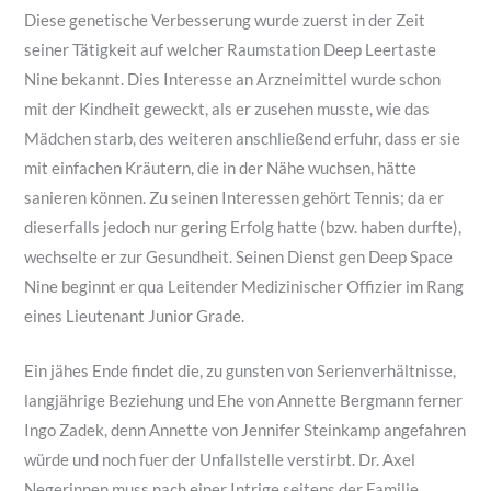
Diese genetische Verbesserung wurde zuerst in der Zeit
seiner Tätigkeit auf welcher Raumstation Deep Leertaste
Nine bekannt. Dies Interesse an Arzneimittel wurde schon
mit der Kindheit geweckt, als er zusehen musste, wie das
Mädchen starb, des weiteren anschließend erfuhr, dass er sie
mit einfachen Kräutern, die in der Nähe wuchsen, hätte
sanieren können. Zu seinen Interessen gehört Tennis; da er
dieserfalls jedoch nur gering Erfolg hatte (bzw. haben durfte),
wechselte er zur Gesundheit. Seinen Dienst gen Deep Space
Nine beginnt er qua Leitender Medizinischer Offizier im Rang
eines Lieutenant Junior Grade.
Ein jähes Ende findet die, zu gunsten von Serienverhältnisse,
langjährige Beziehung und Ehe von Annette Bergmann ferner
Ingo Zadek, denn Annette von Jennifer Steinkamp angefahren
würde und noch fuer der Unfallstelle verstirbt. Dr. Axel
Negerinnen muss nach einer Intrige seitens der Familie